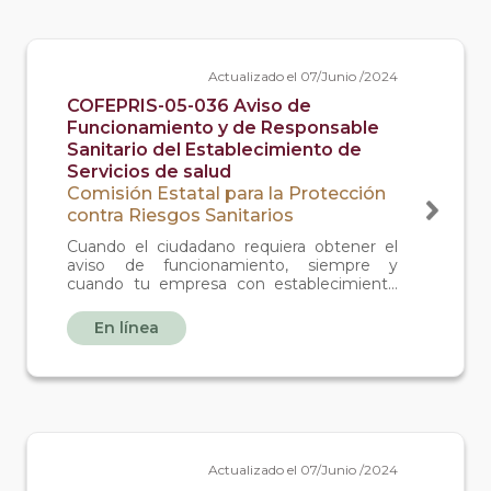
Actualizado el 07/Junio /2024
COFEPRIS-05-036 Aviso de
Funcionamiento y de Responsable
Sanitario del Establecimiento de
Servicios de salud
Comisión Estatal para la Protección
contra Riesgos Sanitarios
Cuando el ciudadano requiera obtener el
aviso de funcionamiento, siempre y
cuando tu empresa con establecimiento
de atención médica no practiqué actos
quirúrgicos u obstétricos, como son:
En línea
consultorios médicos, consultorios y
clínicas dentales, laboratorios de análisis
clínicos sin rayos x, ambulancias y servicios
de asistencia social.
Actualizado el 07/Junio /2024