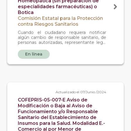
Homeopática (sin preparación de
especialidades farmacéuticas) o
Botica
Comisión Estatal para la Protección
contra Riesgos Sanitarios
Cuando el ciudadano requiera notificar
algún cambio de responsable sanitario, de
personas autorizadas, representante legal
de farmacia en donde puedan vender
medicamentos alopáticos y/o
En línea
medicamentos homeopáticos (sin preparar
ningún medicamento) o una botica (en
donde solo se venden medicamentos).
Actualizado el 07/Junio /2024
COFEPRIS-05-007-E Aviso de
Modificación o Baja al Aviso de
Funcionamiento y/o Responsable
Sanitario del Establecimiento de
Insumos para la Salud. Modalidad E.-
Comercio al por Menor de