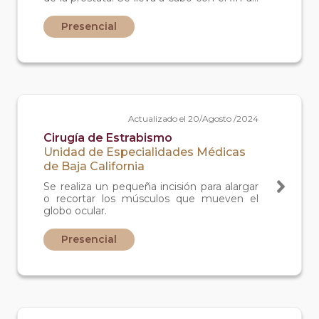
tratar los síntomas de un agrandamiento
de la próstata.
Presencial
Actualizado el 20/Agosto /2024
Cirugía de Estrabismo
Unidad de Especialidades Médicas
de Baja California
Se realiza un pequeña incisión para alargar
o recortar los músculos que mueven el
globo ocular.
Presencial