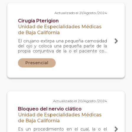
Actualizado el 21/Agosto /2024
Cirugía Pterigion
Unidad de Especialidades Médicas
de Baja California
El cirujano extirpa una pequeña carnosidad
del ojo y coloca una pequeña parte de la
propia conjuntiva de la o el paciente con
puntos de sutura para que no vuelva a
crecer la carnosidad.
Presencial
Actualizado el 20/Agosto /2024
Bloqueo del nervio ciático
Unidad de Especialidades Médicas
de Baja California
Es un procedimiento en el cual, la o el