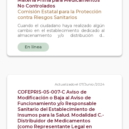
Materia Prima para Medicamentos
No Controlados
Comisión Estatal para la Protección
contra Riesgos Sanitarios
Cuando el ciudadano haya realizado algún
cambio en el establecimiento dedicado al
almacenamiento y/o distribución de
dispositivos médicos o remedios
herbolarios o medicamentos no
En línea
controlados o materia prima para
medicamentos no controlados.
Actualizado el 07/Junio /2024
COFEPRIS-05-007-C Aviso de
Modificación o Baja al Aviso de
Funcionamiento y/o Responsable
Sanitario del Establecimiento de
Insumos para la Salud. Modalidad C.-
Distribuidor de Medicamentos
(como Representante Legal en