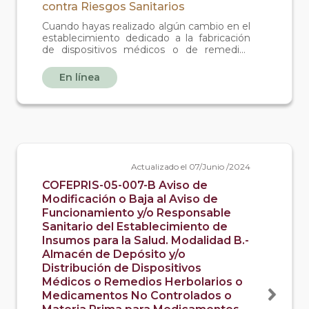
contra Riesgos Sanitarios
Cuando hayas realizado algún cambio en el
establecimiento dedicado a la fabricación
de dispositivos médicos o de remedios
herbolarios o quieras dar de baja tu
establecimiento. O bien cuando quieras
En línea
modificar o dar de baja a tu responsable
sanitario.
Actualizado el 07/Junio /2024
COFEPRIS-05-007-B Aviso de
Modificación o Baja al Aviso de
Funcionamiento y/o Responsable
Sanitario del Establecimiento de
Insumos para la Salud. Modalidad B.-
Almacén de Depósito y/o
Distribución de Dispositivos
Médicos o Remedios Herbolarios o
Medicamentos No Controlados o