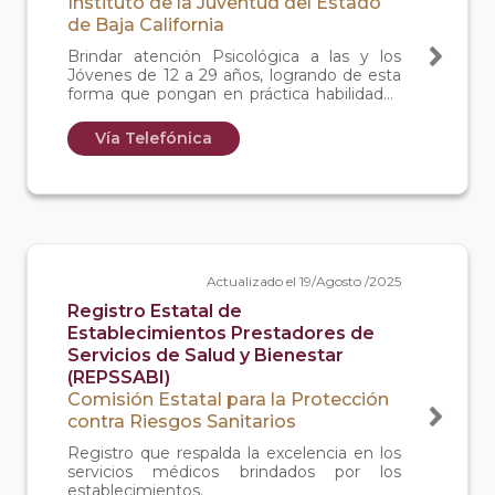
Instituto de la Juventud del Estado
de Baja California
Brindar atención Psicológica a las y los
Jóvenes de 12 a 29 años, logrando de esta
forma que pongan en práctica habilidades
adaptativas y eficientes que le ayuden a
solucionar, enfrentar, manejar, superar o
Vía Telefónica
prevenir posibles atenuantes en contra de
su salud mental.
Actualizado el 19/Agosto /2025
Registro Estatal de
Establecimientos Prestadores de
Servicios de Salud y Bienestar
(REPSSABI)
Comisión Estatal para la Protección
contra Riesgos Sanitarios
Registro que respalda la excelencia en los
servicios médicos brindados por los
establecimientos.