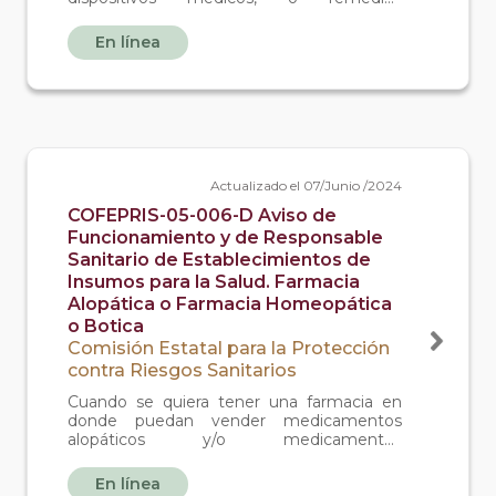
herbolarios o medicamentos no
controlados o materia prima para
En línea
medicamentos no controlados.
Actualizado el 07/Junio /2024
COFEPRIS-05-006-D Aviso de
Funcionamiento y de Responsable
Sanitario de Establecimientos de
Insumos para la Salud. Farmacia
Alopática o Farmacia Homeopática
o Botica
Comisión Estatal para la Protección
contra Riesgos Sanitarios
Cuando se quiera tener una farmacia en
donde puedan vender medicamentos
alopáticos y/o medicamentos
homeopáticos (sin preparar ningún
medicamento) o una botica (en donde solo
En línea