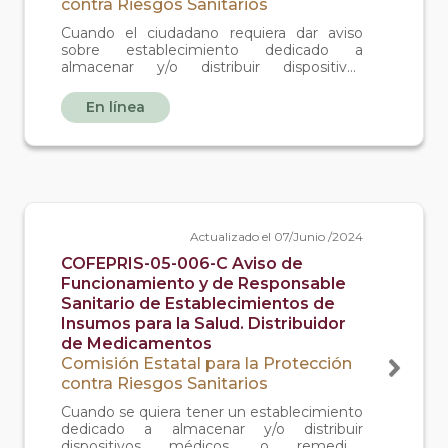
contra Riesgos Sanitarios
Cuando el ciudadano requiera dar aviso
sobre establecimiento dedicado a
almacenar y/o distribuir dispositivos
médicos, o remedios herbolarios o
medicamentos no controlados o materia
En línea
prima para medicamentos no controlados.
Actualizado el 07/Junio /2024
COFEPRIS-05-006-C Aviso de
Funcionamiento y de Responsable
Sanitario de Establecimientos de
Insumos para la Salud. Distribuidor
de Medicamentos
Comisión Estatal para la Protección
contra Riesgos Sanitarios
Cuando se quiera tener un establecimiento
dedicado a almacenar y/o distribuir
dispositivos médicos, o remedios