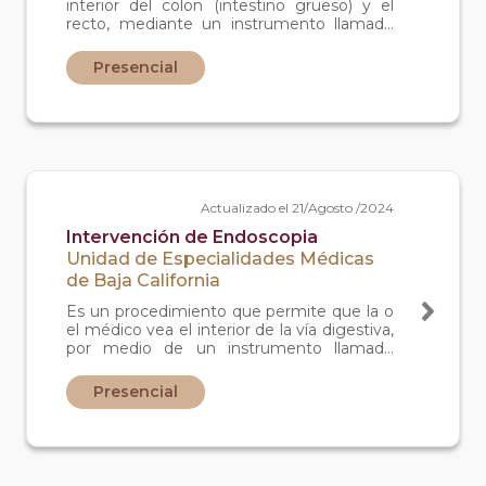
interior del colon (intestino grueso) y el
recto, mediante un instrumento llamado
colonoscopio.
Presencial
Actualizado el 21/Agosto /2024
Intervención de Endoscopia
Unidad de Especialidades Médicas
de Baja California
Es un procedimiento que permite que la o
el médico vea el interior de la vía digestiva,
por medio de un instrumento llamado
endoscopio, que tiene una cámara
diminuta unida a un tubo largo y delgado.
Presencial