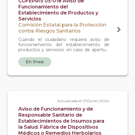
COFEPRIS 05-018 Aviso de
Funcionamiento del
Establecimiento de Productos y
Servicios
Comisión Estatal para la Protección
contra Riesgos Sanitarios
Cuando el ciudadano requiera aviso de
funcionamiento del establecimiento de
productos y servicios: en caso de apertura
de restaurantes, loncherias, taquerias o
torterias, fondas y cocinas economicas,
En línea
ostionerias y marisquerías, expendio de hot
dogs, purificadoras, carnicerias, tortillerias,
panaderias, tiendas de autoservicio,
paleterias y neverias, pescados y mariscos,
peluquerías y salones de belleza, dulcerías,
cafeterías, salon de te o fuente de soda,
spa.
Actualizado el 07/Junio /2024
Aviso de Funcionamiento y de
Responsable Sanitario de
Establecimientos de Insumos para
la Salud. Fábrica de Dispositivos
Médicos o Remedios Herbolarios