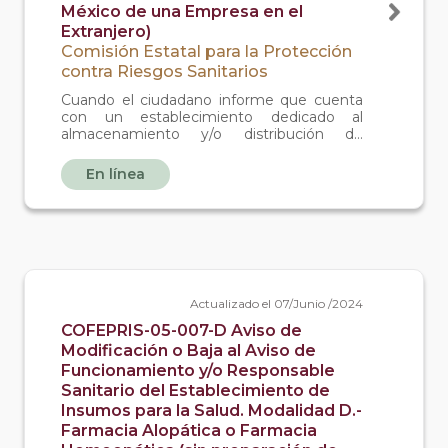
México de una Empresa en el
Extranjero)
Comisión Estatal para la Protección
contra Riesgos Sanitarios
Cuando el ciudadano informe que cuenta
con un establecimiento dedicado al
almacenamiento y/o distribución de
medicamentos no controlados o materia
prima para medicamentos no controlados
En línea
si eres un representante legal en méxico e
importas medicamentos.
Actualizado el 07/Junio /2024
COFEPRIS-05-007-D Aviso de
Modificación o Baja al Aviso de
Funcionamiento y/o Responsable
Sanitario del Establecimiento de
Insumos para la Salud. Modalidad D.-
Farmacia Alopática o Farmacia