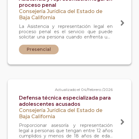
proceso penal
Consejería Jurídica del Estado de
Baja California
La Asistencia y representación legal en
proceso penal es el servicio que puede
solicitar una persona cuando enfrenta una
investigación o un juicio por un delito y
necesita apoyo de un abogado que la
Presencial
oriente y la defienda ante las autoridades.
Se solicita cuando alguien requiere
conocer sus derechos, preparar su defensa
y contar con acompañamiento legal
durante todas las etapas del proceso penal,
únicamente si no dispone de un abogado
particular.
Actualizado el 04/Febrero /2026
Defensa técnica especializada para
adolescentes acusados
Consejería Jurídica del Estado de
Baja California
Proporcionar asesoría y representación
legal a personas que tengan entre 12 años
cumplidos y menos de 18 años de edad