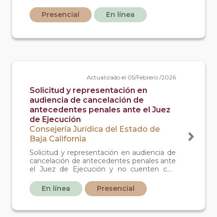
que se les atribuya la realización de
conductas tipificadas como delitos en el
Presencial
En línea
código penal de baja california y no
cuenten con defensor particular, cuando
ellos o el juez respectivo los designe para
tal fin. De igual manera, se brinda asesoría
jurídica a sus padres o tutor en su caso.
Actualizado el 05/Febrero /2026
Solicitud y representación en
audiencia de cancelación de
antecedentes penales ante el Juez
de Ejecución
Consejería Jurídica del Estado de
Baja California
Solicitud y representación en audiencia de
cancelación de antecedentes penales ante
el Juez de Ejecución y no cuenten con
defensor particular.
En línea
Presencial