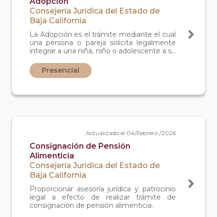
Adopción
Consejería Jurídica del Estado de
Baja California
La Adopción es el trámite mediante el cual
una persona o pareja solicita legalmente
integrar a una niña, niño o adolescente a su
familia, asumiendo todos los derechos y
responsabilidades de madre, padre o tutor.
Presencial
Se realiza cuando se desea brindar un
hogar permanente a un menor de edad
que no puede permanecer con su familia
de origen, y requiere la evaluación y
autorización de las autoridades para
garantizar el bienestar del menor.
Actualizado el 04/Febrero /2026
Consignación de Pensión
Alimenticia
Consejería Jurídica del Estado de
Baja California
Proporcionar asesoría jurídica y patrocinio
legal a efecto de realizar trámite de
consignación de pensión alimenticia.