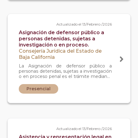
Actualizado el 13/Febrero /2026
Asignación de defensor público a
personas detenidas, sujetas a
investigación o en proceso.
Consejería Jurídica del Estado de
Baja California
La Asignación de defensor público a
personas detenidas, sujetas a investigación
o en proceso penal es el trámite mediante
el cual una persona que ha sido detenida,
investigada o acusada de un delito puede
Presencial
solicitar que se le designe un abogado de
la Defensoría Pública para que la asesore y
la represente legalmente. Se utiliza cuando
alguien no cuenta con un abogado
particular y necesita defensa jurídica para
proteger sus derechos y recibir
acompañamiento durante todo el
procedimiento ante las autoridades.
Actualizado el 13/Febrero /2026
Asistencia y representación legal en