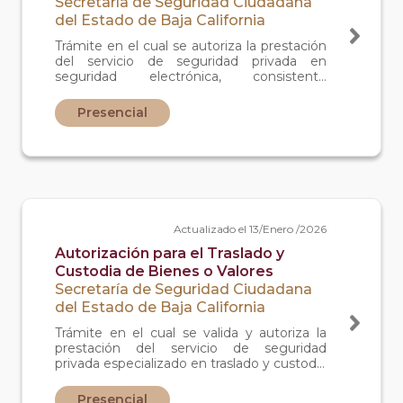
Secretaría de Seguridad Ciudadana
del Estado de Baja California
Trámite en el cual se autoriza la prestación
del servicio de seguridad privada en
seguridad electrónica, consistente
específicamente en servicios de alarmas y
cámaras de seguridad en domicilios y
Presencial
negocios
Actualizado el 13/Enero /2026
Autorización para el Traslado y
Custodia de Bienes o Valores
Secretaría de Seguridad Ciudadana
del Estado de Baja California
Trámite en el cual se valida y autoriza la
prestación del servicio de seguridad
privada especializado en traslado y custodia
de bienes o valores (transporte y
recolección de bienes monetarios en
Presencial