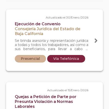
Actualizado el 30/Enero /2026
Ejecución de Convenio
Consejería Jurídica del Estado de
Baja California
Se brinda asesoría y representación jurídica
a todas y todos los trabajadores, así como a
sus beneficiarios, para llevar a cabo la
defensa de sus derechos ante el tribunal
laboral, siempre y cuando no cuente con
Presencial
Vía Telefónica
un abogado particular.
Actualizado el 15/Enero /2026
Quejas a Petición de Parte por
Presunta Violación a Normas
Laborales