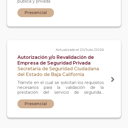
pública y privada.
Presencial
Actualizado el 20/Julio /2026
Autorización y/o Revalidación de
Empresa de Seguridad Privada
Secretaría de Seguridad Ciudadana
del Estado de Baja California
Trámite en el cual se solicitan los requisitos
necesarios para la validación de la
prestación del servicio de seguridad
privada por parte de las empresas que
brindan el servicio de seguridad privada en
Presencial
general y su revalidación.