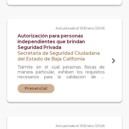
Actualizado el 13/Enero /2026
Autorización para personas
independientes que brindan
Seguridad Privada
Secretaría de Seguridad Ciudadana
del Estado de Baja California
Trámite en el cual personas físicas de
manera particular, exhiben los requisitos
necesarios para la validación de la
prestación del servicio de seguridad
privada de manera privada, es decir, un
Presencial
particular que trabaja sin pertenecer a
alguna empresa de seguridad privada.
Actualizado el 13/Enero /2026