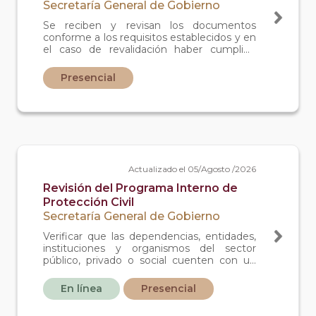
Secretaría General de Gobierno
Se reciben y revisan los documentos
conforme a los requisitos establecidos y en
el caso de revalidación haber cumplido
requerimientos establecidos en la
normatividad vigente. Si cumple se le
Presencial
otorga un número de registro. El presente
registro es mediante convocatoria en el
mes de junio.
Actualizado el 05/Agosto /2026
Revisión del Programa Interno de
Protección Civil
Secretaría General de Gobierno
Verificar que las dependencias, entidades,
instituciones y organismos del sector
público, privado o social cuenten con un
instrumento de planeación y operación
para mitigar los riesgos identificados y
En línea
Presencial
definir acciones preventivas y de respuesta
para estar en condiciones de atender la