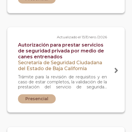
camiones blindados y seguridad en
instituciones de crédito y financieras).
Actualizado el 13/Enero /2026
Autorización para prestar servicios
de seguridad privada por medio de
canes entrenados
Secretaría de Seguridad Ciudadana
del Estado de Baja California
Trámite para la revisión de requisitos y en
caso de estar completos, la validación de la
prestación del servicio de seguridad
privada por medio de canes (perros
entrenados para vigilancia).
Presencial