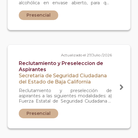
alcohólica en envase abierto, para que
obtenga su constancia de capacitación,
una vez que concluya el curso otorgado
Presencial
por el Instituto.
Actualizado el 27/Julio /2026
Reclutamiento y Preseleccion de
Aspirantes
Secretaría de Seguridad Ciudadana
del Estado de Baja California
Reclutamiento y preselección de
aspirantes a las siguientes modalidades: a)
Fuerza Estatal de Seguridad Ciudadana y
Escuadrón Violeta. b) Policia Municipal
Preventivo. c) Agente Estatal de
Presencial
Investigación. d) Fuerza Estatal de
Seguridad y Custodia Penitenciaria.