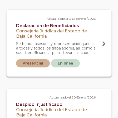
Actualizado el 04/Febrero /2026
Declaración de Beneficiarios
Consejería Jurídica del Estado de
Baja California
Se brinda asesoría y representación jurídica
a todas y todos los trabajadores, así como a
sus beneficiarios, para llevar a cabo la
defensa de sus derechos ante el tribunal
laboral, siempre y cuando no cuente con
Presencial
En línea
un abogado particular.
Actualizado el 30/Enero /2026
Despido Injustificado
Consejería Jurídica del Estado de
Baja California