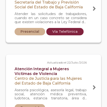
Secretaría del Trabajo y Previsión
Social del Estado de Baja California
Atender las solicitudes de trabajadores,
cuando en un caso concreto se considera
que existen violaciones a la Ley Federal del
Trabajo, tales como, no contar con imss,
infonavit, fonacot, que no se le pague
Presencial
Vía Telefónica
ptu(pago de utilidades), horas extras,
aguinaldo,asi como que no se le otorguen
las vacaciones, dias de descanso
obligatorios, ni contar con contratos de
trabajo.
Actualizado el 22/Julio /2026
Atención Integral a Mujeres
Víctimas de Violencia
Centro de Justicia para las Mujeres
del Estado de Baja California
Asesoría psicológica, asesoría legal, trabajo
social, atención médica preventiva,
ludoteca, estancia transitoria, área de
empoderamiento y prevención.