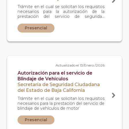
Trámite en el cual se solicitan los requisitos
necesarios para la autorización de la
prestación del servicio de seguridad
privada en traslado y protección de
personas, es decir, en custodia de personas
Presencial
(servicio de guardaespaldas y/o escoltas)
Actualizado el 13/Enero /2026
Autorización para el servicio de
Blindaje de Vehículos
Secretaría de Seguridad Ciudadana
del Estado de Baja California
Trámite en el cual se solicitan los requisitos
necesarios para la prestación del servicio de
blindaje de vehículos de motor
Presencial