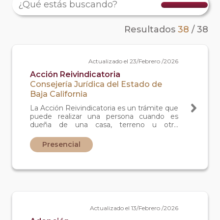
Resultados
38
/
38
Actualizado el 23/Febrero /2026
Acción Reivindicatoria
Consejería Jurídica del Estado de
Baja California
La Acción Reivindicatoria es un trámite que
puede realizar una persona cuando es
dueña de una casa, terreno u otro
inmueble, pero otra persona lo ocupa sin
tener un permiso o derecho legal para
Presencial
hacerlo. Este trámite se utiliza cuando el
propietario necesita recuperar su bien y
demostrar que es el dueño legítimo, para
que la autoridad ordene la devolución del
inmueble.
Actualizado el 13/Febrero /2026