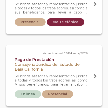
Se brinda asesoría y representación jurídica
a todas y todos los trabajadores, así como a
sus beneficiarios, para llevar a cabo la
defensa de sus derechos ante el tribunal
laboral, siempre y cuando no cuente con
Presencial
Vía Telefónica
un abogado particular.
Actualizado el 05/Febrero /2026
Pago de Prestación
Consejería Jurídica del Estado de
Baja California
Se brinda asesoría y representación jurídica
a todas y todos los trabajadores, así como
A sus beneficiarios, para llevar a cabo la
defensa de sus derechos ante el tribunal
laboral, siempre y cuando no cuente con
En línea
Presencial
un abogado particular.