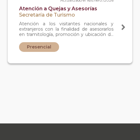
Actualizado el 16/Enero /2026
Atención a Quejas y Asesorías
Secretaría de Turismo
Atención a los visitantes nacionales y
extranjeros con la finalidad de asesorarlos
en tramitología, promoción y ubicación de
los destinos del estado así como brindarles
seguimiento cuando sea necesaria la
Presencial
intervención de autoridades locales.