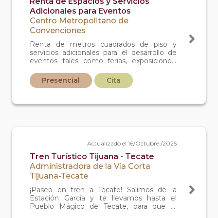
Renta de Espacios y Servicios
Adicionales para Eventos
Centro Metropolitano de
Convenciones
Renta de metros cuadrados de piso y
servicios adicionales para el desarrollo de
eventos tales como ferias, exposiciones,
exhibiciones, conferencias, congresos,
convenciones y demás eventos análogos.
Presencial
Cita
Así mismo se brindan servicios adicionales
tales como renta de pantallas varias, pista
de baile, estrados/tarimas, publicidad en
fachadas entre otros
Actualizado el 16/Octubre /2025
Tren Turístico Tijuana - Tecate
Administradora de la Vía Corta
Tijuana-Tecate
¡Paseo en tren a Tecate! Salimos de la
Estación García y te llevamos hasta el
Pueblo Mágico de Tecate, para que lo
conozcas y disfrutes. El boleto incluye Viaje