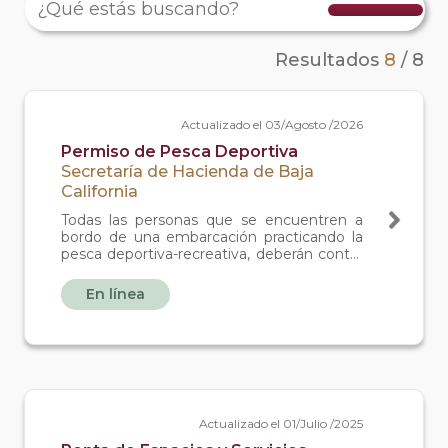
Resultados
8
/
8
Actualizado el 03/Agosto /2026
Permiso de Pesca Deportiva
Secretaría de Hacienda de Baja
California
Todas las personas que se encuentren a
bordo de una embarcación practicando la
pesca deportiva-recreativa, deberán contar
con un permiso individual vigente, para la
actividad de pesca deportiva en aguas
En línea
interiores.
Actualizado el 01/Julio /2025