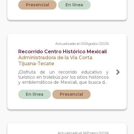
redondo, Seguro de viajero, Asistencia
Presencial
En línea
médica y Entretenimiento a bordo.
Actualizado el 01/Agosto /2025
Recorrido Centro Histórico Mexicali
Administradora de la Vía Corta
Tijuana-Tecate
¡Disfruta de un recorrido educativo y
turístico en trolebús por los sitios históricos
y emblemáticos de Mexicali, que busca dar
a conocer y promover la historia local!
En línea
Presencial
Actualizado el 16/Enero /2026