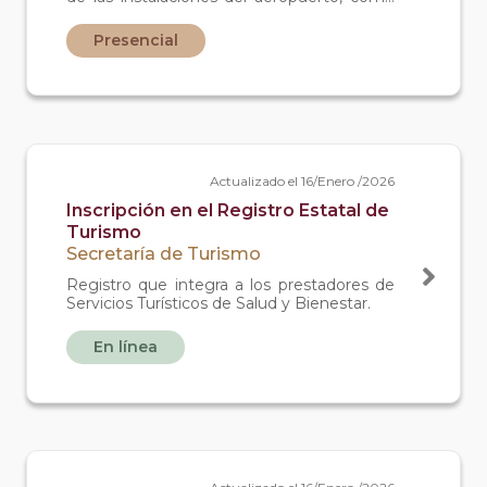
es la pista de aterrizaje, la calle de rodaje y
estacionamiento.
Presencial
Actualizado el 16/Enero /2026
Inscripción en el Registro Estatal de
Turismo
Secretaría de Turismo
Registro que integra a los prestadores de
Servicios Turísticos de Salud y Bienestar.
En línea