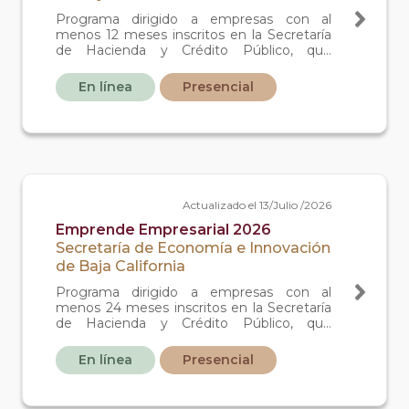
Programa dirigido a empresas con al
menos 12 meses inscritos en la Secretaría
de Hacienda y Crédito Público, que
requieran de un financiamiento a través de
un proyecto con viabilidad técnica,
En línea
Presencial
financiera y comercial para el crecimiento e
impulso de su actividad empresarial.
Actualizado el 13/Julio /2026
Emprende Empresarial 2026
Secretaría de Economía e Innovación
de Baja California
Programa dirigido a empresas con al
menos 24 meses inscritos en la Secretaría
de Hacienda y Crédito Público, que
requieran de un financiamiento a través de
un proyecto con viabilidad técnica,
En línea
Presencial
financiera y comercial para el crecimiento e
impulso de su actividad empresarial.