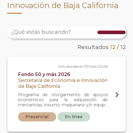
Innovación de Baja California
Resultados
12
/
12
Actualizado el 07/Julio /2026
Fondo 50 y más 2026
Secretaría de Economía e Innovación
de Baja California
Programa de otorgamiento de apoyos
económicos para la adquisición de
mercancías, insumo, maquinaria y/o equipo
a mujeres mayores de 50 años que están
por emprender o tengan actividad
Presencial
En línea
económica formal ante el SAT.