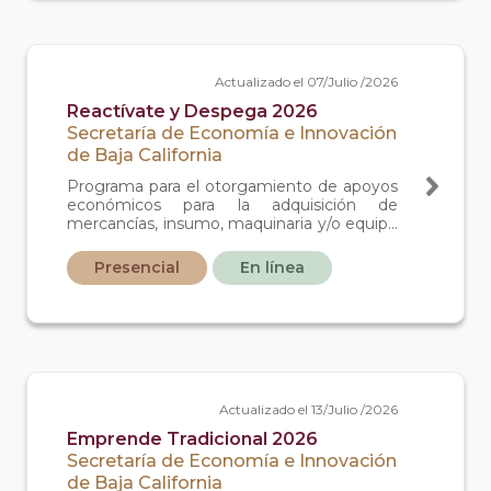
Actualizado el 07/Julio /2026
Reactívate y Despega 2026
Secretaría de Economía e Innovación
de Baja California
Programa para el otorgamiento de apoyos
económicos para la adquisición de
mercancías, insumo, maquinaria y/o equipo
a emprendedores y MIPYMES que
cuentan con una actividad económica
Presencial
En línea
formal ante el SAT.
Actualizado el 13/Julio /2026
Emprende Tradicional 2026
Secretaría de Economía e Innovación
de Baja California