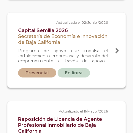
Actualizado el 02/Junio /2026
Capital Semilla 2026
Secretaría de Economía e Innovación
de Baja California
Programa de apoyo que impulsa el
fortalecimiento empresarial y desarrollo del
emprendimiento a través de apoyos,
capacitación y asesoría, en la elaboración
de un modelo de negocio y su
Presencial
En línea
formalización.
Actualizado el 11/Mayo /2026
Reposición de Licencia de Agente
Profesional Inmobiliario de Baja
California