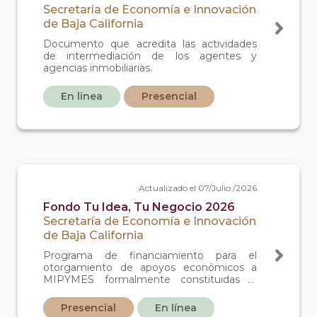
Secretaría de Economía e Innovación
de Baja California
Documento que acredita las actividades
de intermediación de los agentes y
agencias inmobiliarias.
En línea
Presencial
Actualizado el 07/Julio /2026
Fondo Tu Idea, Tu Negocio 2026
Secretaría de Economía e Innovación
de Baja California
Programa de financiamiento para el
otorgamiento de apoyos económicos a
MIPYMES formalmente constituidas e
inscritas ante el SAT con antigüedad mayor
a 6 meses y que demanden un
Presencial
En línea
financiamiento enfocado al crecimiento e