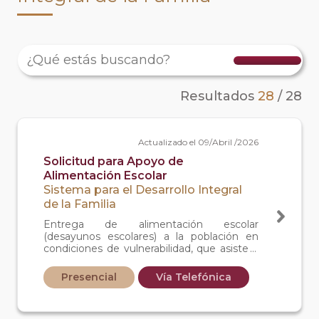
Resultados
28
/
28
Actualizado el 09/Abril /2026
Solicitud para Apoyo de
Alimentación Escolar
Sistema para el Desarrollo Integral
de la Familia
Entrega de alimentación escolar
(desayunos escolares) a la población en
condiciones de vulnerabilidad, que asiste a
planteles públicos de educación básica del
sistema educativo nacional y/o estatal,
Presencial
Vía Telefónica
acompañados de acciones de orientación y
educación alimentaria.