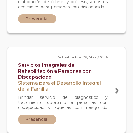
elaboración de órtesis y prótesis, a costos
accesibles para personas con discapacidad,
contribuyendo asi con el proceso de
rehabilitación e integración social
Presencial
Actualizado el 09/Abril /2026
Servicios Integrales de
Rehabilitación a Personas con
Discapacidad
Sistema para el Desarrollo Integral
de la Familia
Brindar servicio de diagnóstico y
tratamiento oportuno a personas con
discapacidad y aquellas con riesgo de
padecerla a través de un equipo
multidisciplinario médico y para-médico.
Presencial