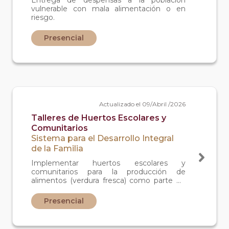
Entrega de despensas a la población
vulnerable con mala alimentación o en
riesgo.
Presencial
Actualizado el 09/Abril /2026
Talleres de Huertos Escolares y
Comunitarios
Sistema para el Desarrollo Integral
de la Familia
Implementar huertos escolares y
comunitarios para la producción de
alimentos (verdura fresca) como parte de
un abordaje integral de la alimentación
correcta y fortalecimiento de las acciones
Presencial
de orientación alimentaria de los
programas alimentarios. con la finalidad de
fomentar una cultura de hábitos