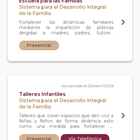
Escuela para las Familias
Sistema para el Desarrollo Integral
de la Familia
Fortalecer las dinámicas familiares
mediante la impartición de pláticas
dirigidas a madres, padres, tutores,
responsables de crianza y/o cuidado de
menores de edad, autoridades educativas,
Presencial
servidores (as) públicos y comunidad como
una medida de protección de los derechos
de niñas, niños y adolescentes.
Actualizado el 22/Abril /2026
Talleres Infantiles
Sistema para el Desarrollo Integral
de la Familia
Talleres que crean espacios que den voz a
Niñas y Niños de forma dinámica esto
como una medida para fortalecer el
desarrollo de habilidades sociales que les
permitan ejercer, promover y difundir sus
Presencial
Vía Telefónica