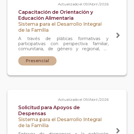
Actualizado el 09/Abril /2026
Capacitación de Orientación y
Educación Alimentaria
Sistema para el Desarrollo Integral
de la Familia
A través de pláticas formativas y
participativas con perspectiva familiar,
comunitaria, de género y regional, se
busca promover la integración de una
alimentación correcta y la toma de
Presencial
decisiones saludables.
Actualizado el 09/Abril /2026
Solicitud para Apoyos de
Despensas
Sistema para el Desarrollo Integral
de la Familia