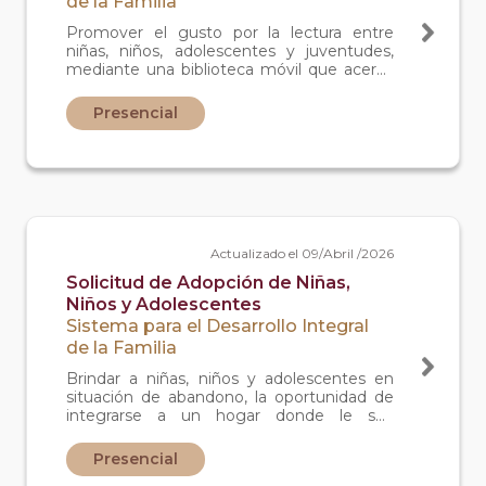
de la Familia
Promover el gusto por la lectura entre
niñas, niños, adolescentes y juventudes,
mediante una biblioteca móvil que acerca
libros y actividades recreativas a los
espacios escolares y comunitarios, con la
Presencial
finalidad de contribuir al desarrollo
educativo, emocional y creativo de las y los
beneficiarios
Actualizado el 09/Abril /2026
Solicitud de Adopción de Niñas,
Niños y Adolescentes
Sistema para el Desarrollo Integral
de la Familia
Brindar a niñas, niños y adolescentes en
situación de abandono, la oportunidad de
integrarse a un hogar donde le sea
proporcionado todo lo necesario para su
pleno desarrollo físico y emocional.
Presencial