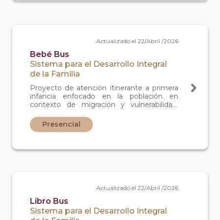
Actualizado el 22/Abril /2026
Bebé Bus
Sistema para el Desarrollo Integral
de la Familia
Proyecto de atención itinerante a primera
infancia enfocado en la población en
contexto de migración y vulnerabilidad.
Brinda sesiones de juego no estructuradas
para niñas y niños de 0 a 3 años a fin de
Presencial
promover la estimulación temprana, así
mismo se imparten platicas con enfoque
en crianza respetuosa y apego seguro a los
cuidadores.
Actualizado el 22/Abril /2026
Libro Bus
Sistema para el Desarrollo Integral