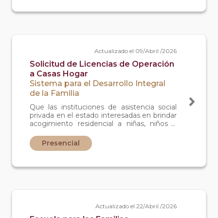
Actualizado el 09/Abril /2026
Solicitud de Licencias de Operación
a Casas Hogar
Sistema para el Desarrollo Integral
de la Familia
Que las instituciones de asistencia social
privada en el estado interesadas en brindar
acogimiento residencial a niñas, niños y
adolescentes sin cuidados parentales,
cuenten con licencia de operación
Presencial
expedida por la Procuraduría de protección
de niñas, niños y adolescentes para el
estado de Baja California, para su operación
y legal funcionamiento como institución
de asistencia social privada.
Actualizado el 22/Abril /2026