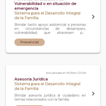
Vulnerabilidad o en situación de
emergencia
Sistema para el Desarrollo Integral
de la Familia
Brindar tanto apoyo asistencial a personas
en circunstancias de desamparo,
vulnerabilidad, que atraviesen por
situaciones extraordinarias o emergentes
como ofrecer alternativas de orientación,
Presencial
canalización, servicios y herramientas
tendientes al desarrollo humano y social.
Actualizado el 09/Abril /2026
Asesoría Jurídica
Sistema para el Desarrollo Integral
de la Familia
Brindar asesoría jurídica al ciudadano en
temas relacionados con la familia.