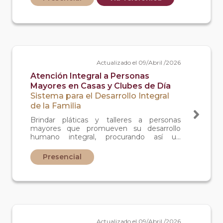
derechos de manera asertiva y creativa.
Actualizado el 09/Abril /2026
Atención Integral a Personas
Mayores en Casas y Clubes de Día
Sistema para el Desarrollo Integral
de la Familia
Brindar pláticas y talleres a personas
mayores que promueven su desarrollo
humano integral, procurando así un
envejecimiento saludable y la salvaguarda
de sus derechos.
Presencial
Actualizado el 09/Abril /2026