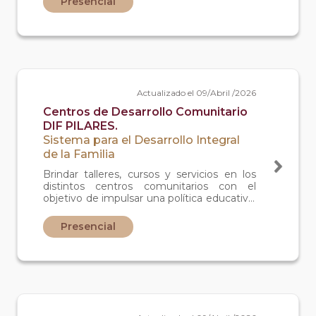
Presencial
Actualizado el 09/Abril /2026
Centros de Desarrollo Comunitario
DIF PILARES.
Sistema para el Desarrollo Integral
de la Familia
Brindar talleres, cursos y servicios en los
distintos centros comunitarios con el
objetivo de impulsar una política educativa,
comunitaria e integral para regenerar el
tejido social a través de 5 Ejes principales:
Presencial
Educación, Deporte, Economía, Salud,
Cultura y Paz, los cuales abordan aspectos
fundamentales para el Desarrollo Integral
de la Comunidad y la Familia.