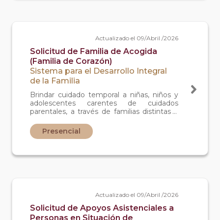
Actualizado el 09/Abril /2026
Solicitud de Familia de Acogida
(Familia de Corazón)
Sistema para el Desarrollo Integral
de la Familia
Brindar cuidado temporal a niñas, niños y
adolescentes carentes de cuidados
parentales, a través de familias distintas a
su familia de origen, en tanto se resuelva
su situación jurídica.
Presencial
Actualizado el 09/Abril /2026
Solicitud de Apoyos Asistenciales a
Personas en Situación de