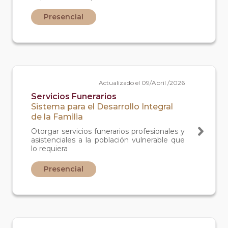
prevención de problemas tipo conductual,
social y de salud.
Presencial
Actualizado el 09/Abril /2026
Servicios Funerarios
Sistema para el Desarrollo Integral
de la Familia
Otorgar servicios funerarios profesionales y
asistenciales a la población vulnerable que
lo requiera
Presencial