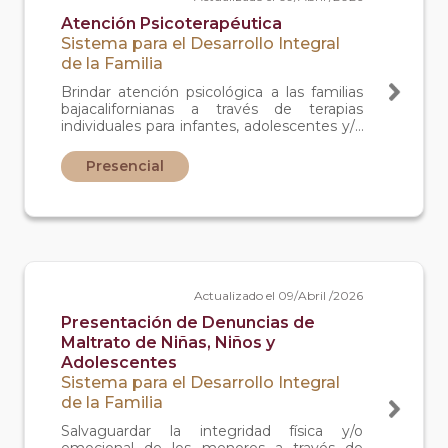
Atención Psicoterapéutica
Sistema para el Desarrollo Integral
de la Familia
Brindar atención psicológica a las familias
bajacalifornianas a través de terapias
individuales para infantes, adolescentes y/o
adultos, así como terapias familiares y de
pareja. como a padres y familiares de
Presencial
menores que se encuentran a disposición
de DIF Baja California.
Actualizado el 09/Abril /2026
Presentación de Denuncias de
Maltrato de Niñas, Niños y
Adolescentes
Sistema para el Desarrollo Integral
de la Familia
Salvaguardar la integridad física y/o