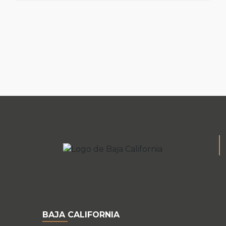
alimentarios saludables y sustentable a los
grupos de desarrollo y escolares.
BAJA CALIFORNIA