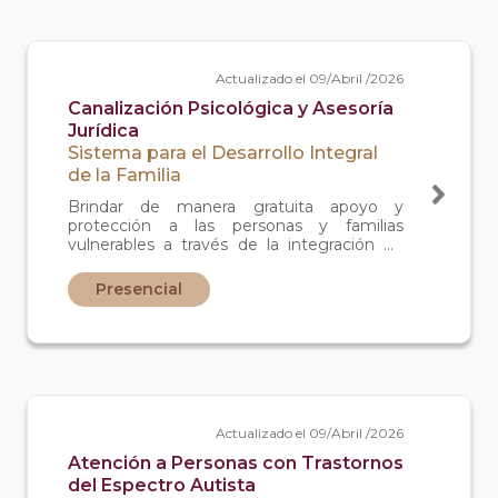
Actualizado el 09/Abril /2026
Canalización Psicológica y Asesoría
Jurídica
Sistema para el Desarrollo Integral
de la Familia
Brindar de manera gratuita apoyo y
protección a las personas y familias
vulnerables a través de la integración de
servicios de las dependencias e
instituciones de gobierno y áreas de DIF
Presencial
Estatal.
Actualizado el 09/Abril /2026
Atención a Personas con Trastornos
del Espectro Autista