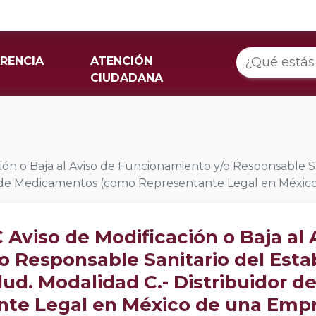
RENCIA
ATENCIÓN
CIUDADANA
ón o Baja al Aviso de Funcionamiento y/o Responsable S
or de Medicamentos (como Representante Legal en Méxic
Aviso de Modificación o Baja al 
o Responsable Sanitario del Esta
lud. Modalidad C.- Distribuidor
te Legal en México de una Empre